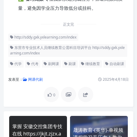
量，避免因学业压力导致低分或挂科。
正文完
http://sddy.gxk.yxlearning.com/index
东营市专业技术人员继续教育公需科目培训平台 http://sddy.gxk.yxle
arning.com/index
代学
代考
刷网课
刷课
继续教育
自动刷课
发表至：
网课代刷
2025年4月18日
0
掌握 安徽交控集团专技
晟涛教育-(英华)-单视频
在线 https://jkjt.zjzx.a