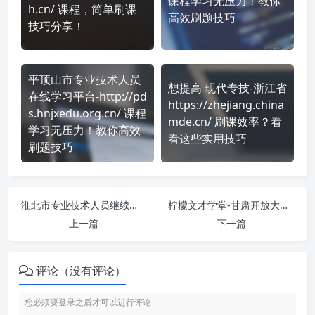
课程学习无压力！教你
h.cn/ 课程，简单刷课
高效刷题技巧
技巧分享！
平顶山市专业技术人员
想提高 现代专技-浙江省
在线学习平台-http://pd
https://zhejiang.china
s.hnjxedu.org.cn/ 课程
mde.cn/ 刷课效率？看
学习无压力！教你高效
看这些实用技巧
刷题技巧
淮北市专业技术人员继续教育远程培训平台 https://huaibei.huilearning.com/ 刷课也能轻松过！简单技巧大公开
柠檬文才学堂-甘肃开放大学 https://jw.wencaischool.net/gskfdx/console/ 课程学习无压力！教你高效刷题技巧
上一篇
下一篇
评论（没有评论）