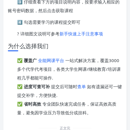
3️⃣ 仔细查看下方的项目说明内容，按要求输入相应的
账号密码数据，然后点击获取课程
4️⃣ 勾选需要学习的课程提交即可
? 详细图文说明可参考
新手快速上手注意事项
为什么选择我们
✅
覆盖广
全能网课平台
一站式解决方案，覆盖3000
多个代学代考项目，各类大学生网课/继续教育/培训课
程几乎都能可操作.
✅
进度可查可补
提交后可随时
查单
如有遗漏还可一键
提交补学，方便快捷.
✅
省时高效
专业团队快速完成任务，保证高效高质
量，避免因学业压力导致低分或挂科。
正文完