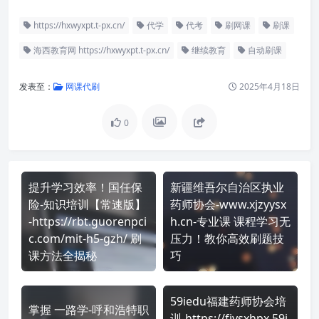
https://hxwyxpt.t-px.cn/
代学
代考
刷网课
刷课
海西教育网 https://hxwyxpt.t-px.cn/
继续教育
自动刷课
发表至：
网课代刷
2025年4月18日
0
提升学习效率！国任保
新疆维吾尔自治区执业
险-知识培训【常速版】
药师协会-www.xjzyysx
-https://rbt.guorenpci
h.cn-专业课 课程学习无
c.com/mit-h5-gzh/ 刷
压力！教你高效刷题技
课方法全揭秘
巧
59iedu福建药师协会培
掌握 一路学-呼和浩特职
训-https://fjysxhpx.59i