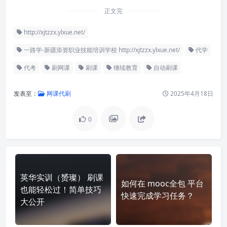
正文完
http://xjtzzx.ylxue.net/
一路学-新疆添资职业技能培训学校 http://xjtzzx.ylxue.net/
代学
代考
刷网课
刷课
继续教育
自动刷课
发表至：
网课代刷
2025年4月18日
0
英华实训（赟璨） 刷课
如何在 mooc全包 平台
也能轻松过！简单技巧
快速完成学习任务？
大公开