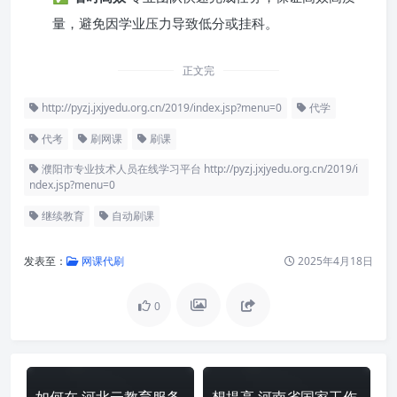
量，避免因学业压力导致低分或挂科。
正文完
http://pyzj.jxjyedu.org.cn/2019/index.jsp?menu=0
代学
代考
刷网课
刷课
濮阳市专业技术人员在线学习平台 http://pyzj.jxjyedu.org.cn/2019/i
ndex.jsp?menu=0
继续教育
自动刷课
发表至：
网课代刷
2025年4月18日
0
如何在 河北云教育服务
想提高 河南省国家工作