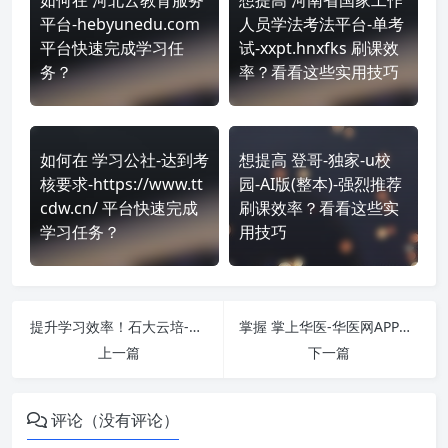
平台-hebyunedu.com
人员学法考法平台-单考
平台快速完成学习任
试-xxpt.hnxfks 刷课效
务？
率？看看这些实用技巧
如何在 学习公社-达到考
想提高 登哥-独家-u校
核要求-https://www.tt
园-AI版(整本)-强烈推荐
cdw.cn/ 平台快速完成
刷课效率？看看这些实
学习任务？
用技巧
提升学习效率！石大云培-临沂市 https://sdly.treewises.com/ 刷课方法全揭秘
掌握 掌上华医-华医网APP（市Ⅱ 5分） https://www.91huayi.com/ 课程，简单刷课技巧分享！
上一篇
下一篇
评论（没有评论）