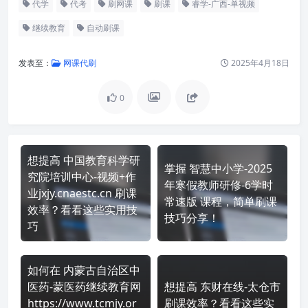
代学
代考
刷网课
刷课
睿学-广西-单视频
继续教育
自动刷课
发表至：
网课代刷
2025年4月18日
0
想提高 中国教育科学研
掌握 智慧中小学-2025
究院培训中心-视频+作
年寒假教师研修-6学时
业jxjy.cnaestc.cn 刷课
常速版 课程，简单刷课
效率？看看这些实用技
技巧分享！
巧
如何在 内蒙古自治区中
医药-蒙医药继续教育网
想提高 东财在线-太仓市
https://www.tcmjy.or
刷课效率？看看这些实