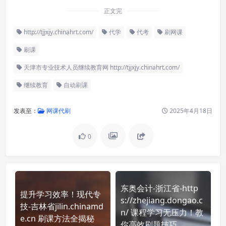
正文完
http://tjjxjy.chinahrt.com/
代学
代考
刷网课
刷课
天津市专业技术人员继续教育网 http://tjjxjy.chinahrt.com/
继续教育
自动刷课
发表至：
网课代刷
2025年4月18日
0
东奥会计-浙江省-http
提升学习效率！现代专
s://zhejiang.dongao.c
技-吉林省jilin.chinamd
n/ 课程学习无压力！教
e.cn 刷课方法全揭秘
你高效刷题技巧