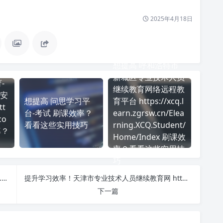
2025年4月18日
想提高 呼和浩特市
新城区专业技术人员
-
继续教育网络远程教
安
想提高 问思学习平
育平台 https://xcq.l
t
台-考试 刷课效率？
earn.zgrsw.cn/Elea
co
看看这些实用技巧
rning.XCQ.Student/
率？
Home/Index 刷课效
率？看看这些实用技
巧
柠檬文才学堂-许昌学院 https://crjy.wencaischool.net/xcxy/console/ 课程学习无压力！教你高效刷题技巧
提升学习效率！天津市专业技术人员继续教育网 http://tjjxjy.chinahrt.com/ 刷课方法全揭秘
下一篇