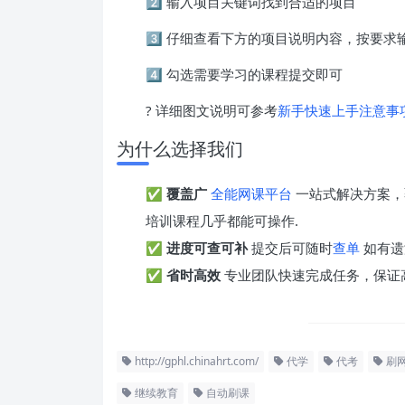
2️⃣ 输入项目关键词找到合适的项目
3️⃣ 仔细查看下方的项目说明内容，按要
4️⃣ 勾选需要学习的课程提交即可
? 详细图文说明可参考
新手快速上手注意事
为什么选择我们
✅
覆盖广
全能网课平台
一站式解决方案，
培训课程几乎都能可操作.
✅
进度可查可补
提交后可随时
查单
如有遗
✅
省时高效
专业团队快速完成任务，保证
http://gphl.chinahrt.com/
代学
代考
刷
继续教育
自动刷课