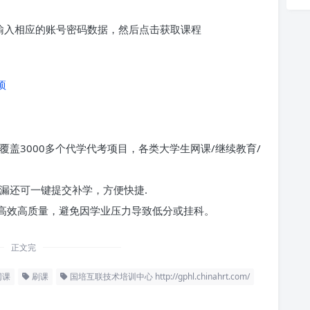
求输入相应的账号密码数据，然后点击获取课程
项
覆盖3000多个代学代考项目，各类大学生网课/继续教育/
漏还可一键提交补学，方便快捷.
高效高质量，避免因学业压力导致低分或挂科。
正文完
网课
刷课
国培互联技术培训中心 http://gphl.chinahrt.com/