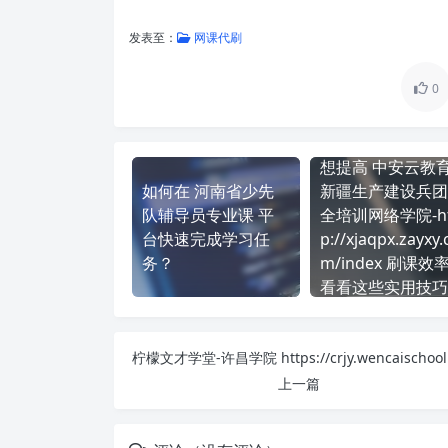
发表至：
网课代刷
0
想提高 中安云教育
如何在 河南省少先
新疆生产建设兵团
队辅导员专业课 平
全培训网络学院-ht
台快速完成学习任
p://xjaqpx.zayxy.
务？
m/index 刷课效
看看这些实用技巧
上一篇