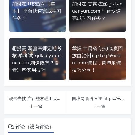
如何在 U校园AI【整
如何在 甘肃法宣-gs.fax
本】 平台快速完成学习
uanyun.com 平台快速
任务？
完成学习任务？
想提高 新疆医师定期考
掌握 甘肃省专技(临夏回
核-单考试-xjdk.xjyxonli
族自治州)-gslxzj.59ied
ne.com 刷课效率？看
u.com 课程，简单刷课
看这些实用技巧
技巧分享！
现代专技-广西桂林理工大学 https://ggzj.chinamde.cn/ 课程学习无压力！教你高效刷题技巧
国培网-融学APP https://web.chinahrt.com/ 刷课也能轻松过！简单技巧大公开
上一篇
下一篇
评论（没有评论）