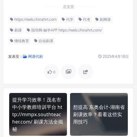
正文完
https://web.chinahrt.com
代学
代考
刷网课
刷课
国培网-融学APP https://web.chinahrt.com/
继续教育
自动刷课
发表至：
网课代刷
2025年4月18日
0
提升学习效率！茂名市
中小学教师培训平台 ht
想提高 东奥会计-湖南省
tp://mmpx.southteac
刷课效率？看看这些实
her.com/ 刷课方法全揭
用技巧
秘