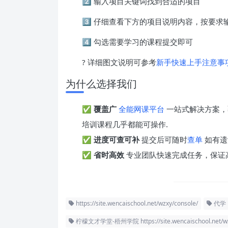
2️⃣ 输入项目关键词找到合适的项目
3️⃣ 仔细查看下方的项目说明内容，按要
4️⃣ 勾选需要学习的课程提交即可
? 详细图文说明可参考
新手快速上手注意事
为什么选择我们
✅
覆盖广
全能网课平台
一站式解决方案，
培训课程几乎都能可操作.
✅
进度可查可补
提交后可随时
查单
如有遗
✅
省时高效
专业团队快速完成任务，保证
https://site.wencaischool.net/wzxy/console/
代学
柠檬文才学堂-梧州学院 https://site.wencaischool.net/wz