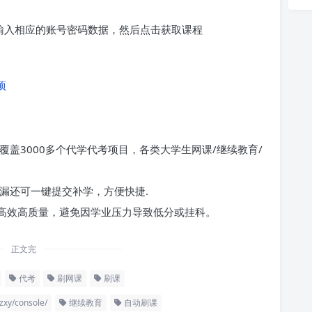
求输入相应的账号密码数据，然后点击获取课程
项
覆盖3000多个代学代考项目，各类大学生网课/继续教育/
漏还可一键提交补学，方便快捷.
高效高质量，避免因学业压力导致低分或挂科。
正文完
代考
刷网课
刷课
xy/console/
继续教育
自动刷课