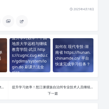
2025年4月18日
提升学习效率！中国
地质大学远程与继续
如何在 现代专技-湖
教育学院-武汉 http
单
南省 https://hunan.
s://cugnc.cug.edu.c
揭
chinamde.cn/ 平台
n/gdlms/system/lo
快速完成学习任务？
gin.do 刷课方法全
揭秘
如何在 眉山市专业技术人员继续教育网络培训网 http://meishan.scjxjypx.com/ 平台快速完成学习任务？
提升学习效率！怒江傈僳族自治州专业技术人员继续教育在线学习平台 https://gp.chinahrt.com/index.html#/njlsLogin 刷课方法全揭秘
下一篇