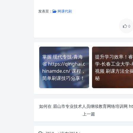
发表至：
网课代刷
0
掌握 现代专技-青海
提升学习效率！睿
省 https://qinghai.c
学-长春工业大学-
hinamde.cn/ 课程，
视频 刷课方法全
简单刷课技巧分享！
秘
上一篇