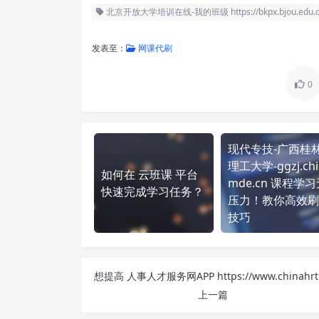
北京开放大学培训在线-我的班级 https://bkpx.bjou.edu.c
发表至：
网课代刷
0
现代专技-广西桂
理工大学-ggzj.chi
如何在 云班课 平台
mde.cn 课程学习
快速完成学习任务？
压力！教你高效刷
技巧
上一篇