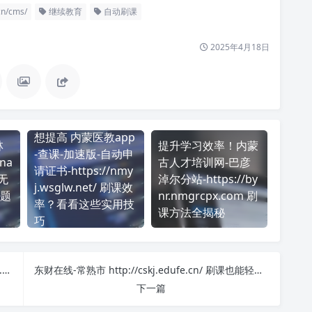
n/cms/
继续教育
自动刷课
2025年4月18日
想提高 内蒙医教app
林
提升学习效率！内蒙
-查课-加速版-自动申
na
古人才培训网-巴彦
请证书-https://nmy
无
淖尔分站-https://by
j.wsglw.net/ 刷课效
题
nr.nmgrcpx.com 刷
率？看看这些实用技
课方法全揭秘
巧
想提高 人事人才服务网APP https://www.chinahrt.cn/ 刷课效率？看看这些实用技巧
东财在线-常熟市 http://cskj.edufe.cn/ 刷课也能轻松过！简单技巧大公开
下一篇