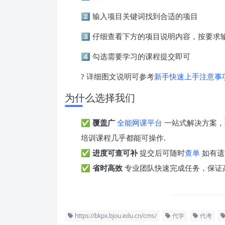
2️⃣ 输入项目关键词找到合适的项目
3️⃣ 仔细查看下方的项目说明内容，按要
4️⃣ 勾选需要学习的课程提交即可
? 详细图文说明可参考
新手快速上手注意事
为什么选择我们
✅
覆盖广
全能网课平台
一站式解决方案，
培训课程几乎都能可操作.
✅
进度可查可补
提交后可随时
查单
如有遗
✅
省时高效
专业团队快速完成任务，保证
https://bkpx.bjou.edu.cn/cms/
代学
代考