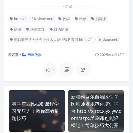
正文完
https://altkfdx.ylxue.net/
代学
代考
刷网课
刷课
继续教育
自动刷课
阿勒泰开放大学专业技术人员继续教育网 https://altkfdx.ylxue.net/
发表至：
网课代刷
2025年4月18日
0
新疆维吾尔自治区住院
睿学广西(快刷) 课程学
医师师资规范化培训平
习无压力！教你高效刷
台 http://xjrct.xjyxjyw.c
题技巧
om/szpx/f 刷课也能轻
松过！简单技巧大公开