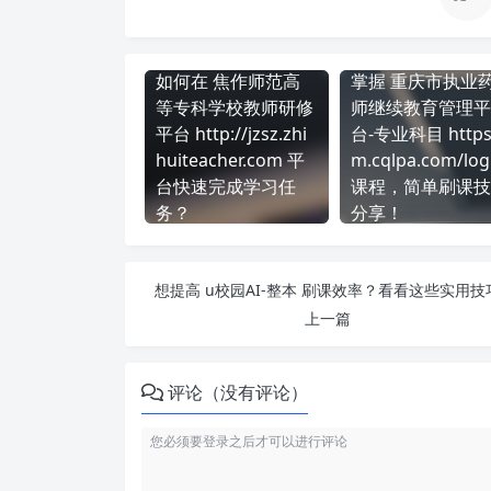
如何在 焦作师范高
掌握 重庆市执业
等专科学校教师研修
师继续教育管理平
平台 http://jzsz.zhi
台-专业科目 https:
huiteacher.com 平
m.cqlpa.com/log
台快速完成学习任
课程，简单刷课技
务？
分享！
想提高 u校园AI-整本 刷课效率？看看这些实用技
上一篇
评论（没有评论）