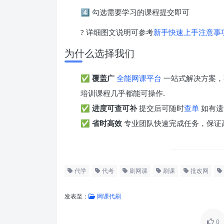
4️⃣ 勾选需要学习的课程提交即可
? 详细图文说明可参考
新手快速上手注意事
为什么选择我们
✅
覆盖广
全能网课平台
一站式解决方案，
培训课程几乎都能可操作.
✅
进度可查可补
提交后可随时
查单
如有遗
✅
省时高效
专业团队快速完成任务，保证
代学
代考
刷网课
刷课
批改网
发表至：
网课代刷
0