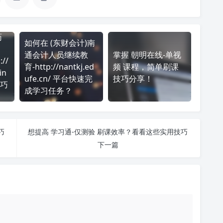
药
如何在 (东财会计)南
通会计人员继续教
掌握 朝明在线-单视
//
育-http://nantkj.ed
频 课程，简单刷课
in
ufe.cn/ 平台快速完
技巧分享！
巧
成学习任务？
巧
想提高 学习通-仅测验 刷课效率？看看这些实用技巧
下一篇