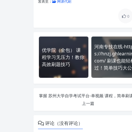
发表至：
网课代刷
0
河南专技在线-htt
优学院（全包） 课
s://hnzj.ghlearni
程学习无压力！教你
com/ 刷课也能轻
高效刷题技巧
过！简单技巧大公
上一篇
评论（没有评论）