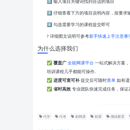
2️⃣ 输入项目关键词找到合适的项目
3️⃣ 仔细查看下方的项目说明内容，按要
4️⃣ 勾选需要学习的课程提交即可
? 详细图文说明可参考
新手快速上手注意事
为什么选择我们
✅
覆盖广
全能网课平台
一站式解决方案，
培训课程几乎都能可操作.
✅
进度可查可补
提交后可随时
查单
如有遗
✅
省时高效
专业团队快速完成任务，保证
代学
代考
刷网课
刷课
继续教育