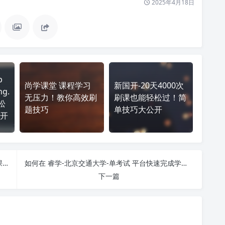
2025年4月18日
p
尚学课堂 课程学习
新国开-20天4000次
ng.
无压力！教你高效刷
刷课也能轻松过！简
松
题技巧
单技巧大公开
开
掌握 苏州大学自学考试平台-单视频 课程，简单刷课技巧分享！
如何在 睿学-北京交通大学-单考试 平台快速完成学习任务？
下一篇