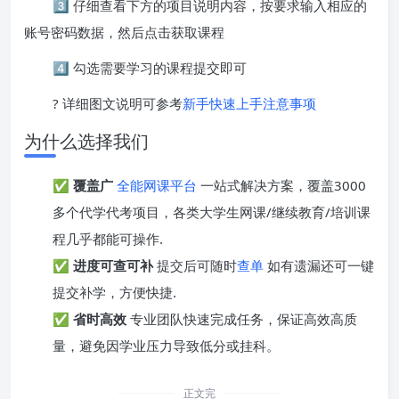
3️⃣ 仔细查看下方的项目说明内容，按要求输入相应的
账号密码数据，然后点击获取课程
4️⃣ 勾选需要学习的课程提交即可
? 详细图文说明可参考
新手快速上手注意事项
为什么选择我们
✅
覆盖广
全能网课平台
一站式解决方案，覆盖3000
多个代学代考项目，各类大学生网课/继续教育/培训课
程几乎都能可操作.
✅
进度可查可补
提交后可随时
查单
如有遗漏还可一键
提交补学，方便快捷.
✅
省时高效
专业团队快速完成任务，保证高效高质
量，避免因学业压力导致低分或挂科。
正文完