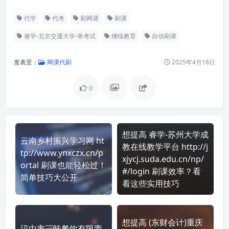
代学
代考
刷网课
刷课
睿学-北京交通大学-单考试
继续教育
自动刷课
发表至：
网课代刷
2025年4月18日
0
想提高 睿学-苏州大学成
云南乡村振兴学习网 ht
教在线教学平台 http://j
tp://www.ynxczx.cn/p
xjycj.suda.edu.cn/np/
ortal 刷课也能轻松过！
#/login 刷课效率？看
简单技巧大公开
看这些实用技巧
想提高 (东财会计)重庆
汉中市三味餐饮有限责