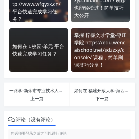
xjy.chinahrt.com/ 刷课
tp://www.wfgyxx.cn/
也能轻松过！简单技巧
平台快速完成学习任
大公开
务？
掌握 柠檬文才学堂-枣庄
学院 https://edu.wenc
如何在 u校园-单元 平台
aischool.net/sdzzxy/c
快速完成学习任务？
onsole/ 课程，简单刷
课技巧分享！
一路学-新余市专业技术人员继续教育网 http://xyjxjy.ylxue.net/ 刷课也能轻松过！简单技巧大公开
如何在 福建开放大学-海西教育 https://hxjywyxpt.t-px.cn/ 平台快速完成学习任务？
上一篇
下一篇
评论（没有评论）