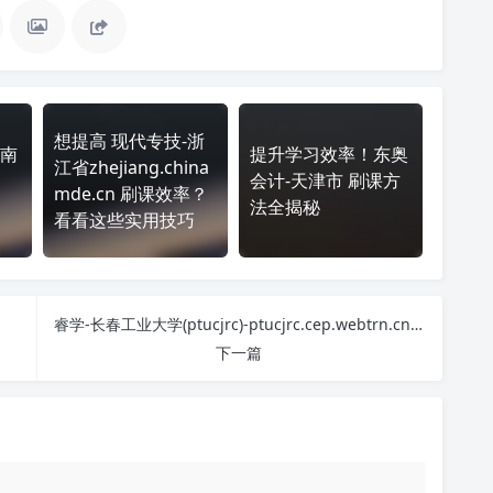
想提高 现代专技-浙
南
提升学习效率！东奥
江省zhejiang.china
会计-天津市 刷课方
mde.cn 刷课效率？
法全揭秘
看看这些实用技巧
睿学-长春工业大学(ptucjrc)-ptucjrc.cep.webtrn.cn 刷课也能轻松过！简单技巧大公开
下一篇