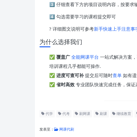
3️⃣ 仔细查看下方的项目说明内容，按要
4️⃣ 勾选需要学习的课程提交即可
? 详细图文说明可参考
新手快速上手注意事
为什么选择我们
✅
覆盖广
全能网课平台
一站式解决方案，
培训课程几乎都能可操作.
✅
进度可查可补
提交后可随时
查单
如有遗
✅
省时高效
专业团队快速完成任务，保证
代学
代考
刷网课
刷课
继续教育
发表至：
网课代刷