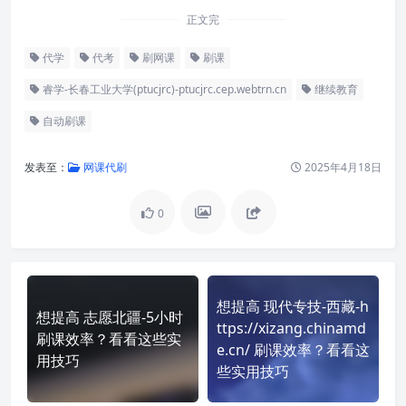
正文完
代学
代考
刷网课
刷课
睿学-长春工业大学(ptucjrc)-ptucjrc.cep.webtrn.cn
继续教育
自动刷课
发表至：
网课代刷
2025年4月18日
0
想提高 现代专技-西藏-h
想提高 志愿北疆-5小时
ttps://xizang.chinamd
刷课效率？看看这些实
e.cn/ 刷课效率？看看这
用技巧
些实用技巧