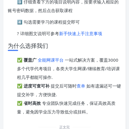
3️⃣ 仔细查看下方的项目说明内容，按要求输入相应的
账号密码数据，然后点击获取课程
4️⃣ 勾选需要学习的课程提交即可
? 详细图文说明可参考
新手快速上手注意事项
为什么选择我们
✅
覆盖广
全能网课平台
一站式解决方案，覆盖3000
多个代学代考项目，各类大学生网课/继续教育/培训课
程几乎都能可操作.
✅
进度可查可补
提交后可随时
查单
如有遗漏还可一键
提交补学，方便快捷.
✅
省时高效
专业团队快速完成任务，保证高效高质
量，避免因学业压力导致低分或挂科。
正文完