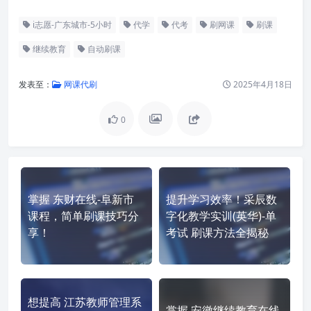
i志愿-广东城市-5小时
代学
代考
刷网课
刷课
继续教育
自动刷课
发表至：
网课代刷
2025年4月18日
0
掌握 东财在线-阜新市
提升学习效率！采辰数
课程，简单刷课技巧分
字化教学实训(英华)-单
享！
考试 刷课方法全揭秘
想提高 江苏教师管理系
掌握 安徽继续教育在线