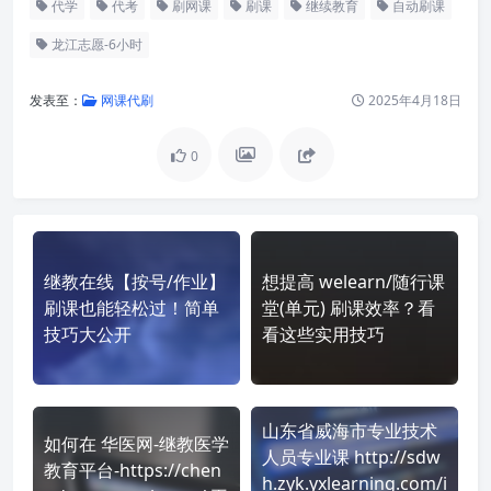
代学
代考
刷网课
刷课
继续教育
自动刷课
龙江志愿-6小时
发表至：
网课代刷
2025年4月18日
0
继教在线【按号/作业】
想提高 welearn/随行课
刷课也能轻松过！简单
堂(单元) 刷课效率？看
技巧大公开
看这些实用技巧
山东省威海市专业技术
如何在 华医网-继教医学
人员专业课 http://sdw
教育平台-https://chen
h.zyk.yxlearning.com/i