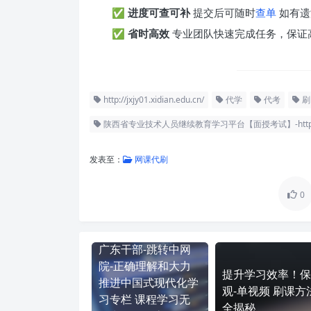
✅
进度可查可补
提交后可随时
查单
如有遗
✅
省时高效
专业团队快速完成任务，保证
http://jxjy01.xidian.edu.cn/
代学
代考
刷
陕西省专业技术人员继续教育学习平台【面授考试】-http://jxjy0
发表至：
网课代刷
0
广东干部-跳转中网
院-正确理解和大力
提升学习效率！保
推进中国式现代化学
观-单视频 刷课方
习专栏 课程学习无
全揭秘