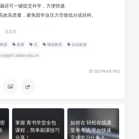
漏还可一键提交补学，方便快捷.
高效高质量，避免因学业压力导致低分或挂科。
正文完
网课
刷课
无
继续教育
自动刷课
1.xidian.edu.cn/
2025年4月18日
密
掌握 青书学堂全包
如何在 轻松在线课
法
课程，简单刷课技巧
堂单考试 平台快速
分享！
完成学习任务？