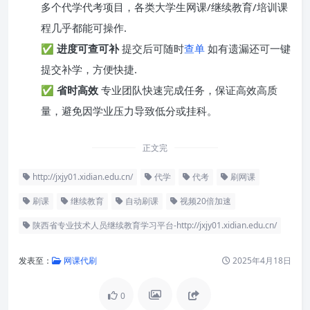
多个代学代考项目，各类大学生网课/继续教育/培训课
程几乎都能可操作.
✅
进度可查可补
提交后可随时
查单
如有遗漏还可一键
提交补学，方便快捷.
✅
省时高效
专业团队快速完成任务，保证高效高质
量，避免因学业压力导致低分或挂科。
正文完
http://jxjy01.xidian.edu.cn/
代学
代考
刷网课
刷课
继续教育
自动刷课
视频20倍加速
陕西省专业技术人员继续教育学习平台-http://jxjy01.xidian.edu.cn/
发表至：
网课代刷
2025年4月18日
0