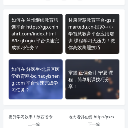
如何在 兰州继续教育培
甘肃智慧教育平台-gs.s
训平台 https://gp.chin
martedu.cn-国家中小
ahrt.com/index.html
学智慧教育平台应用培
#/lzzjLogin 平台快速完
训 课程学习无压力！教
成学习任务？
你高效刷题技巧
如何在 好医生-北辰区医
掌握 正保会计-宁夏 课
学教育网-bc.haoyishen
程，简单刷课技巧分
g.com 平台快速完成学
享！
习任务？
提升学习效率！陕西省专业技术人员继续教育学习平台【面授考试】-http://jxjy01.xidian.edu.cn/ 刷课方法全揭秘
地大培训在线-http://pxzx.cug.edu.cn/ 课程学习无压力！教你高效刷题技巧
上一篇
下一篇