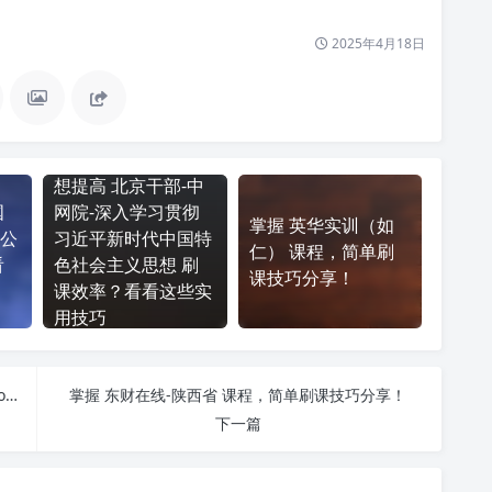
2025年4月18日
想提高 北京干部-中
国
网院-深入学习贯彻
掌握 英华实训（如
公
习近平新时代中国特
仁） 课程，简单刷
看
色社会主义思想 刷
课技巧分享！
课效率？看看这些实
用技巧
福建省专业技术与管理人员继续教育-fjcz.59iedu.com 刷课也能轻松过！简单技巧大公开
掌握 东财在线-陕西省 课程，简单刷课技巧分享！
下一篇