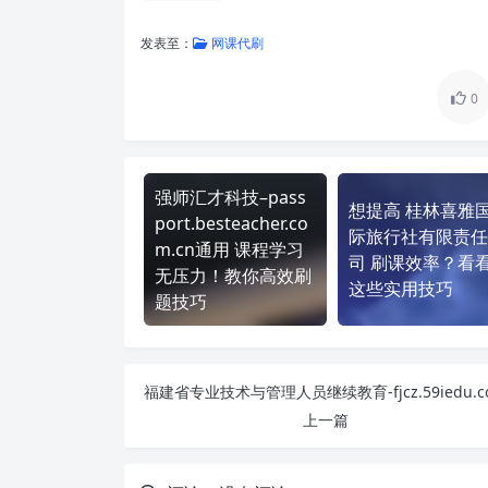
发表至：
网课代刷
0
强师汇才科技–pass
想提高 桂林喜雅
port.besteacher.co
际旅行社有限责任
m.cn通用 课程学习
司 刷课效率？看
无压力！教你高效刷
这些实用技巧
题技巧
上一篇