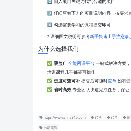
2️⃣ 输入项目关键词找到合适的项目
3️⃣ 仔细查看下方的项目说明内容，按要
4️⃣ 勾选需要学习的课程提交即可
? 详细图文说明可参考
新手快速上手注意事
为什么选择我们
✅
覆盖广
全能网课平台
一站式解决方案，
培训课程几乎都能可操作.
✅
进度可查可补
提交后可随时
查单
如有遗
✅
省时高效
专业团队快速完成任务，保证
https://www.zhifa315.com
代学
代考
刷
自动刷课