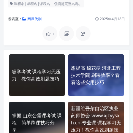
课程名|课程名|课程名，必须是完整名称。
发表至：
网课代刷
2025年4月18日
0
想提高 棉花糖 河北工程
睿学考试 课程学习无压
技术学院 刷课效率？看
力！教你高效刷题技巧
看这些实用技巧
新疆维吾尔自治区执业
掌握 山东公需课考试 课
药师协会-www.xjzyysx
程，简单刷课技巧分
h.cn-专业课 课程学习无
享！
压力！教你高效刷题技