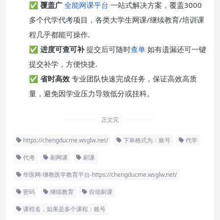
✅
覆盖广
全能网课平台
一站式解决方案，覆盖3000
多个代学代考项目，各类大学生网课/继续教育/培训课
程几乎都能可操作.
✅
进度可查可补
提交后可随时
查单
如有遗漏还可一键
提交补学，方便快捷.
✅
省时高效
专业团队快速完成任务，保证高效高质
量，避免因学业压力导致低分或挂科。
正文完
https://chengducme.wsglw.net/
下单格式为：账号
代学
代考
刷网课
刷课
华医网-继教医学教育平台-https://chengducme.wsglw.net/
密码
继续教育
自动刷课
课程名，如果是多个课程：账号