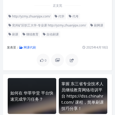
正文完
http://yzmy.zhuanjipx.com/
代学
代考
兖州矿区职工大学-专业课 http://yzmy.zhuanjipx.com/
刷网课
刷课
继续教育
自动刷课
发表至：
网课代刷
2025年4月18日
0
掌握 东三省专业技术人
员继续教育网络培训平
如何在 华莘学堂 平台快
台 https://dss.chinahr
速完成学习任务？
t.com/ 课程，简单刷课
技巧分享！