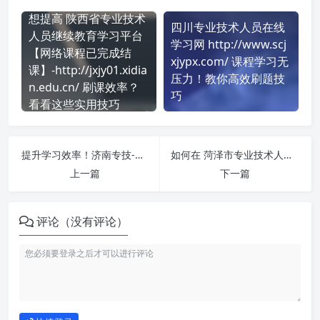
想提高 陕西省专业技术
四川专业技术人员在线
人员继续教育学习平台
学习网 http://www.scj
【网络课程已完成结
xjypx.com/ 课程学习无
课】-http://jxjy01.xidia
压力！教你高效刷题技
n.edu.cn/ 刷课效率？
巧
看看这些实用技巧
提升学习效率！济南专技-补学窗口-公需科目 60.216.62.131 http://221.214.69.254:9090/ 刷课方法全揭秘
如何在 菏泽市专业技术人员继续培训平台-公需课 http://hz.zhuanjipx.com/ 平台快速完成学习任务？
上一篇
下一篇
评论（没有评论）
如何使用