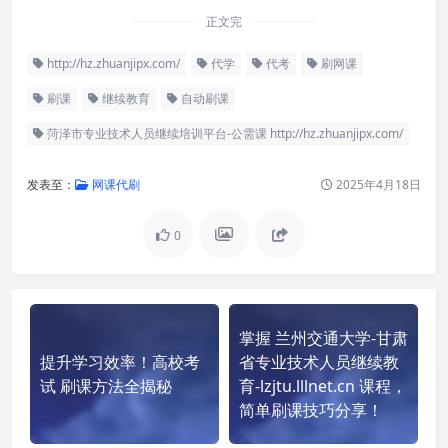
正文完
http://hz.zhuanjipx.com/
代学
代考
刷网课
刷课
继续教育
自动刷课
菏泽市专业技术人员继续培训平台-公需课 http://hz.zhuanjipx.com/
发表至：
网课代刷
2025年4月18日
0
掌握 兰州交通大学-甘肃
提升学习效率！高校考
省专业技术人员继续教
试 刷课方法全揭秘
育-lzjtu.lllnet.cn 课程，
简单刷课技巧分享！