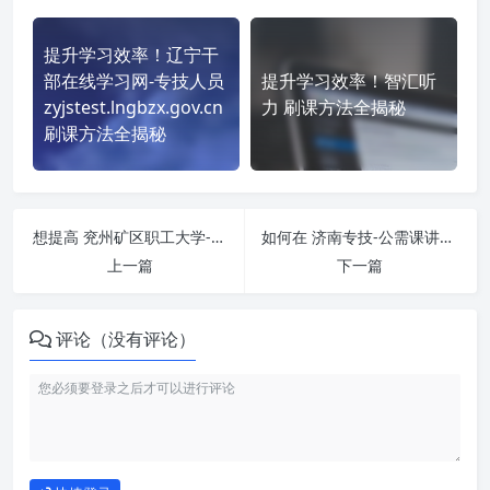
提升学习效率！辽宁干
部在线学习网-专技人员
提升学习效率！智汇听
zyjstest.lngbzx.gov.cn
力 刷课方法全揭秘
刷课方法全揭秘
想提高 兖州矿区职工大学-专业课 http://yzmy.zhuanjipx.com/ 刷课效率？看看这些实用技巧
如何在 济南专技-公需课讲堂-221.214.69.254 http://221.214.69.254:9090/ 平台快速完成学习任务？
上一篇
下一篇
评论（没有评论）
如何使用