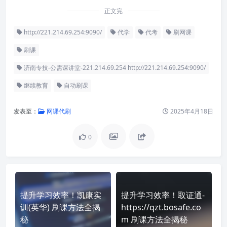
正文完
http://221.214.69.254:9090/
代学
代考
刷网课
刷课
济南专技-公需课讲堂-221.214.69.254 http://221.214.69.254:9090/
继续教育
自动刷课
发表至：
网课代刷
2025年4月18日
0
提升学习效率！凯康实
提升学习效率！取证通-
训(英华) 刷课方法全揭
https://qzt.bosafe.co
秘
m 刷课方法全揭秘