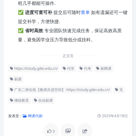
程几乎都能可操作.
✅
进度可查可补
提交后可随时
查单
如有遗漏还可一键
提交补学，方便快捷.
✅
省时高效
专业团队快速完成任务，保证高效高质
量，避免因学业压力导致低分或挂科。
正文完
https://istudy.gdei.edu.cn/
代学
代考
刷网课
刷课
广东二师在线【教师共进空间】-https://istudy.gdei.edu.cn/
无
继续教育
自动刷课
发表至：
网课代刷
2025年4月18日
0