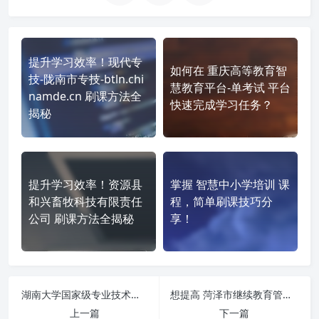
提升学习效率！现代专
如何在 重庆高等教育智
技-陇南市专技-btln.chi
慧教育平台-单考试 平台
namde.cn 刷课方法全
快速完成学习任务？
揭秘
提升学习效率！资源县
掌握 智慧中小学培训 课
和兴畜牧科技有限责任
程，简单刷课技巧分
公司 刷课方法全揭秘
享！
湖南大学国家级专业技术人员继续教育基地-https://jxjyjd.hnu.edu.cn/ 刷课也能轻松过！简单技巧大公开
想提高 菏泽市继续教育管理平台-菏泽市人力资源发展促进会学习平台-http://mh.shunjy.com:8090/index_c.html 刷课效率？看看这些实用技巧
上一篇
下一篇