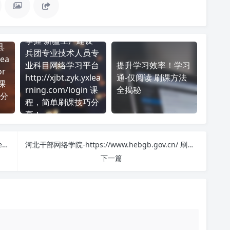
掌握 新疆生产建设
县
兵团专业技术人员专
tea
业科目网络学习平台
提升学习效率！学习
or
http://xjbt.zyk.yxlea
通-仅阅读 刷课方法
 课
rning.com/login 课
全揭秘
分
程，简单刷课技巧分
享！
广东二师在线【教师共进空间】-https://istudy.gdei.edu.cn/ 课程学习无压力！教你高效刷题技巧
河北干部网络学院-https://www.hebgb.gov.cn/ 刷课也能轻松过！简单技巧大公开
下一篇