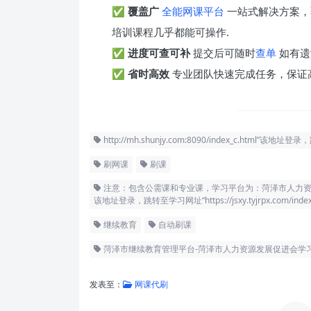
✅
覆盖广
全能网课平台
一站式解决方案，
培训课程几乎都能可操作.
✅
进度可查可补
提交后可随时
查单
如有遗
✅
省时高效
专业团队快速完成任务，保证
http://mh.shunjy.com:8090/index_c.html”该地址登录，
刷网课
刷课
注意：包含公需课和专业课，学习平台为：菏泽市人力资源发展促进会学习平
该地址登录，跳转至学习网址“https://jsxy.tyjrpx.com/index
继续教育
自动刷课
菏泽市继续教育管理平台-菏泽市人力资源发展促进会学习平台-http://
发表至：
网课代刷