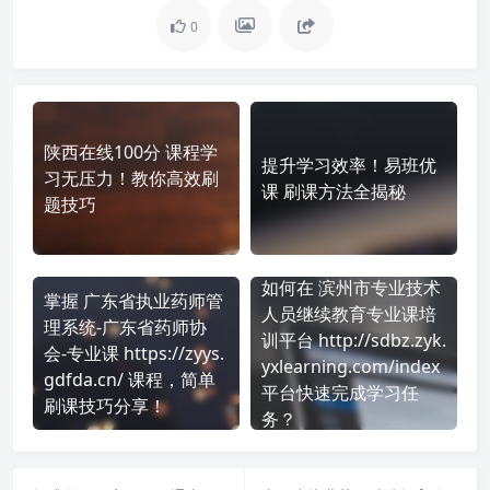
0
陕西在线100分 课程学
提升学习效率！易班优
习无压力！教你高效刷
课 刷课方法全揭秘
题技巧
如何在 滨州市专业技术
掌握 广东省执业药师管
人员继续教育专业课培
理系统-广东省药师协
训平台 http://sdbz.zyk.
会-专业课 https://zyys.
yxlearning.com/index
gdfda.cn/ 课程，简单
平台快速完成学习任
刷课技巧分享！
务？