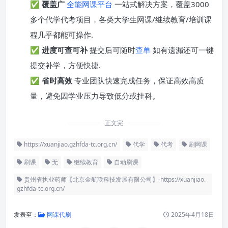
✅
覆盖广
全能网课平台
一站式解决方案，覆盖3000
多个代学代考项目，各类大学生网课/继续教育/培训课
程几乎都能可操作.
✅
进度可查可补
提交后可随时
查单
如有遗漏还可一键
提交补学，方便快捷.
✅
省时高效
专业团队快速完成任务，保证高效高质
量，避免因学业压力导致低分或挂科。
正文完
https://xuanjiao.gzhfda-tc.org.cn/
代学
代考
刷网课
刷课
无
继续教育
自动刷课
贵州省执业药师【北京金航联科技发展有限公司】-https://xuanjiao.
gzhfda-tc.org.cn/
发表至：
网课代刷
2025年4月18日