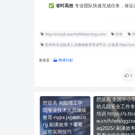
✅
省时高效
专业团队快速完成任务，保证
http://zzszyk.user.hnhhlearning.com/
代学
郑州市专业技术人员继续教育培训平台-公需课 http://zzszyk.use
发表至：
网课代刷
0
想提高 全国中小
想提高 南阳理工学
幼儿园安全工作专
院专业技术人员继续
培训 https://s.ttc
教育-nypx.jxjyedu.o
w.cn/h/wb/qgzxx
rg 刷课效率？看看
aq2025/ 刷课效
这些实用技巧