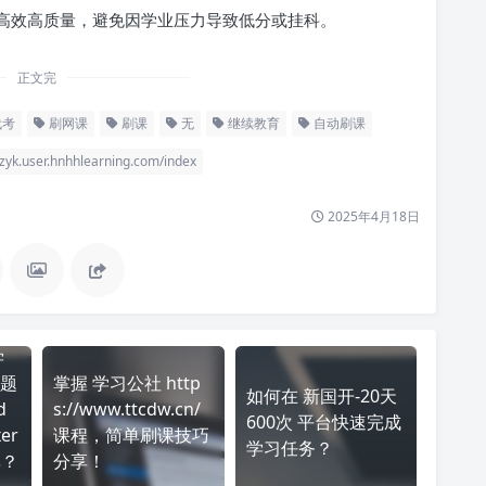
高效高质量，避免因学业压力导致低分或挂科。
正文完
代考
刷网课
刷课
无
继续教育
自动刷课
r.hnhhlearning.com/index
2025年4月18日
学
题
掌握 学习公社 http
如何在 新国开-20天
d
s://www.ttcdw.cn/
600次 平台快速完成
er
课程，简单刷课技巧
学习任务？
率？
分享！