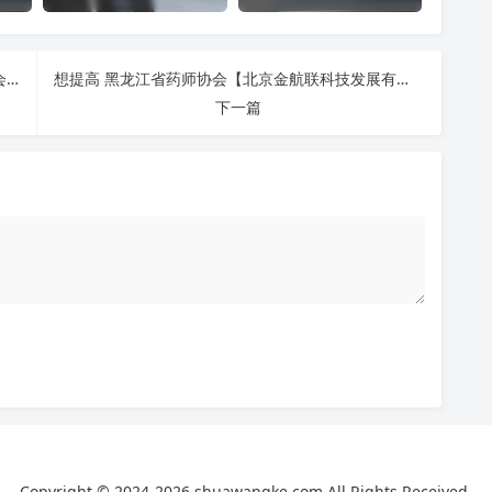
山西省执业药师继续教育管理平台【山西省药师协会】-https://www.cnslpa.com/ 刷课也能轻松过！简单技巧大公开
想提高 黑龙江省药师协会【北京金航联科技发展有限公司】-http://www.hljlpa.com/ 刷课效率？看看这些实用技巧
下一篇
Copyright © 2024-2026 shuawangke.com All Rights Received.