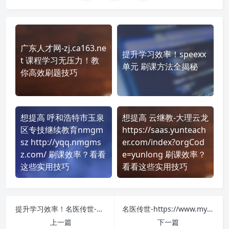
广东人才网-zj.ca163.ne
提升学习效率！speexx
t 课程学习无压力！教
单元 刷课方法全揭秘
你高效刷题技巧
想提高 呼和浩特市玉泉
想提高 云继教-大理云龙
区专技继续教育nmgm
https://saas.yunteach
sz http://yqq.nmgms
er.com/index?orgCod
z.com/ 刷课效率？看看
e=yunlong 刷课效率？
这些实用技巧
看看这些实用技巧
提升学习效率！名医传世-证书培训-https://www.mycs.cn/ 刷课方法全揭秘
名医传世-https://www.mycs.cn/ 课程学习无压力！教你高效刷题技巧
上一篇
下一篇