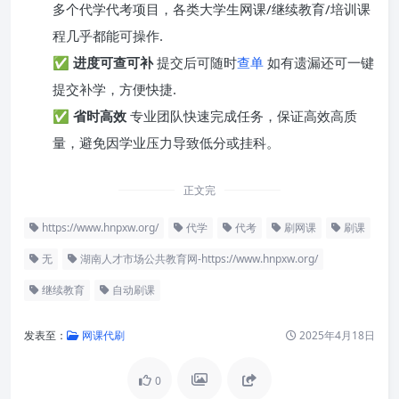
多个代学代考项目，各类大学生网课/继续教育/培训课
程几乎都能可操作.
✅
进度可查可补
提交后可随时
查单
如有遗漏还可一键
提交补学，方便快捷.
✅
省时高效
专业团队快速完成任务，保证高效高质
量，避免因学业压力导致低分或挂科。
正文完
https://www.hnpxw.org/
代学
代考
刷网课
刷课
无
湖南人才市场公共教育网-https://www.hnpxw.org/
继续教育
自动刷课
发表至：
网课代刷
2025年4月18日
0