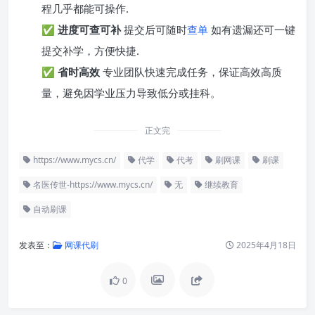
程几乎都能可操作.
✅
进度可查可补
提交后可随时
查单
如有遗漏还可一键
提交补学，方便快捷.
✅
省时高效
专业团队快速完成任务，保证高效高质
量，避免因学业压力导致低分或挂科。
正文完
https://www.mycs.cn/
代学
代考
刷网课
刷课
名医传世-https://www.mycs.cn/
无
继续教育
自动刷课
发表至：
网课代刷
2025年4月18日
0