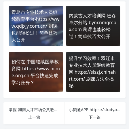
青岛市专业技术人员继
内蒙古人才培训网-巴彦
续教育平台-https://ww
卓尔分站-bynr.nmgrcp
w.qdjxjy.com.cn/ 刷课
x.com 刷课也能轻松
也能轻松过！简单技巧
过！简单技巧大公开
大公开
提升学习效率！双辽市
如何在 中国继续医学教
专业技术人员继续教育
育网-https://www.ncm
网 https://slszj.chinah
e.org.cn 平台快速完成
rt.com/ 刷课方法全揭
学习任务？
秘
掌握 湖南人才市场公共教育网-https://www.hnpxw.org/ 课程，简单刷课技巧分享！
小鹅通APP-https://study.xiaoe-tech.com/ 课程学习无压力！教你高效刷题技巧
上一篇
下一篇