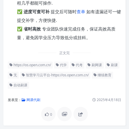
程几乎都能可操作.
✅
进度可查可补
提交后可随时
查单
如有遗漏还可一键
提交补学，方便快捷.
✅
省时高效
专业团队快速完成任务，保证高效高质
量，避免因学业压力导致低分或挂科。
正文完
https://os.open.com.cn/
代学
代考
刷网课
刷课
无
智慧学习云平台-https://os.open.com.cn/
继续教育
自动刷课
发表至：
网课代刷
2025年4月18日
0