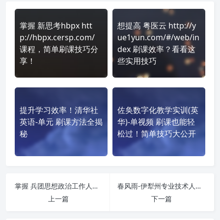
掌握 新思考hbpx htt
想提高 粤医云 http://y
p://hbpx.cersp.com/
ue1yun.com/#/web/in
课程，简单刷课技巧分
dex 刷课效率？看看这
享！
些实用技巧
提升学习效率！清华社
佐奂数字化教学实训(英
英语-单元 刷课方法全揭
华)-单视频 刷课也能轻
秘
松过！简单技巧大公开
掌握 兵团思想政治工作人员继续教育服务平台-https://xjbtsxzz-web.yxlearning.com/ 课程，简单刷课技巧分享！
春风雨-伊犁州专业技术人员继续教育基地-https://ylzj.cfyedu.com 刷课也能轻松过！简单技巧大公开
上一篇
下一篇