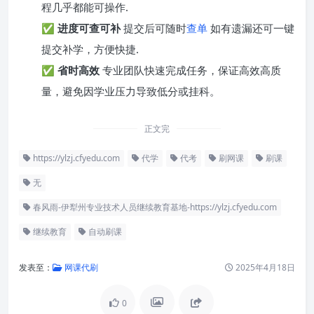
程几乎都能可操作.
✅
进度可查可补
提交后可随时
查单
如有遗漏还可一键
提交补学，方便快捷.
✅
省时高效
专业团队快速完成任务，保证高效高质
量，避免因学业压力导致低分或挂科。
正文完
https://ylzj.cfyedu.com
代学
代考
刷网课
刷课
无
春风雨-伊犁州专业技术人员继续教育基地-https://ylzj.cfyedu.com
继续教育
自动刷课
发表至：
网课代刷
2025年4月18日
0