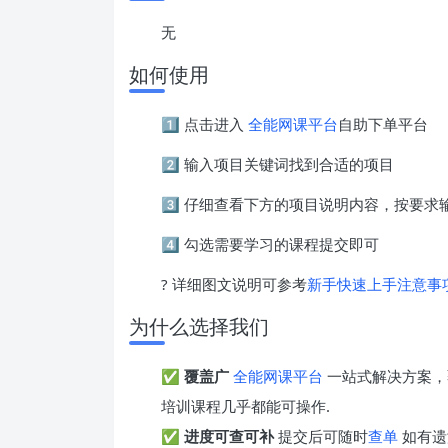
无
如何使用
1️⃣ 点击进入
全能网课平台
自助下单平台
2️⃣ 输入项目关键词找到合适的项目
3️⃣ 仔细查看下方的项目说明内容，按要
4️⃣ 勾选需要学习的课程提交即可
? 详细图文说明可参考
新手快速上手注意事
为什么选择我们
✅
覆盖广
全能网课平台
一站式解决方案，
培训课程几乎都能可操作.
✅
进度可查可补
提交后可随时
查单
如有遗