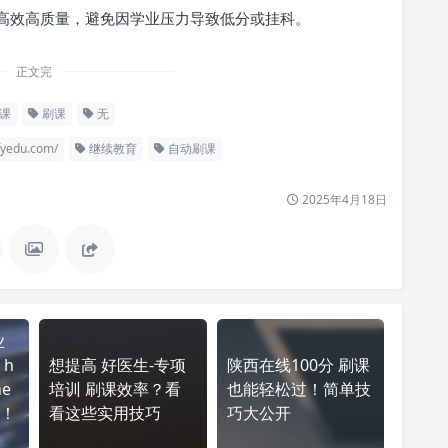
高效高质量，避免因学业压力导致低分或挂科。
正文完
课
刷课
无
edu.com/
继续教育
自动刷课
2025年4月18日
业
h
想提高 好医生-专项
陕西在线100分 刷课
ne
培训 刷课效率？看
也能轻松过！简单技
力！
看这些实用技巧
巧大公开