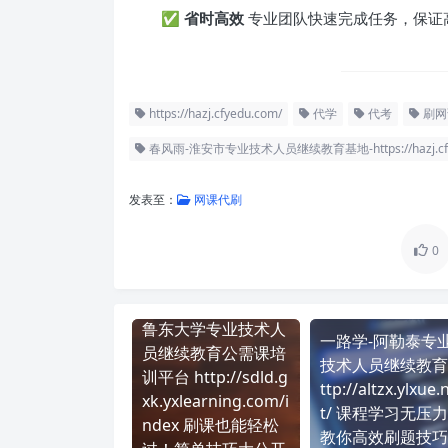
✅
省时高效
专业团队快速完成任务，保证
https://hazj.cfyedu.com/
代学
代考
刷网
春风雨-淮安市专业技术人员继续教育基地-https://hazj.cfy
发表至：
网课代刷
0
鲁东大学专业技术人
一路学-阿勒泰专
员继续教育公需课培
技术人员继续教育 
训平台 http://sdld.g
ttp://altzx.ylxue.
xk.yxlearning.com/i
t/ 课程学习无压
ndex 刷课也能轻松
教你高效刷题技巧