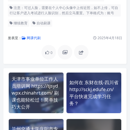
注意：可过人脸，需要在个人中心头像中上传近照，如不上传，可自
行让客户进入考试进行人脸识别，然后立马重置。下单格式为：账号
继续教育
自动刷课
发表至：
网课代刷
2025年4月18日
0
天津市事业单位工作人
如何在 东财在线-四川省
员培训网 https://tjsyd
http://sckj.edufe.cn/
wpx.chinahrt.com/ 刷
平台快速完成学习任
课也能轻松过！简单技
务？
巧大公开
兰州交通大学庆阳市专