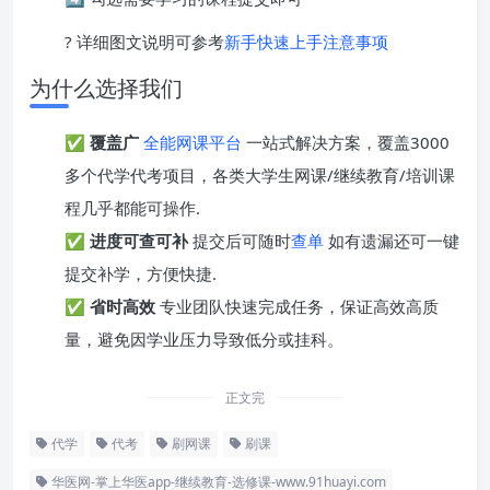
? 详细图文说明可参考
新手快速上手注意事项
为什么选择我们
✅
覆盖广
全能网课平台
一站式解决方案，覆盖3000
多个代学代考项目，各类大学生网课/继续教育/培训课
程几乎都能可操作.
✅
进度可查可补
提交后可随时
查单
如有遗漏还可一键
提交补学，方便快捷.
✅
省时高效
专业团队快速完成任务，保证高效高质
量，避免因学业压力导致低分或挂科。
正文完
代学
代考
刷网课
刷课
华医网-掌上华医app-继续教育-选修课-www.91huayi.com