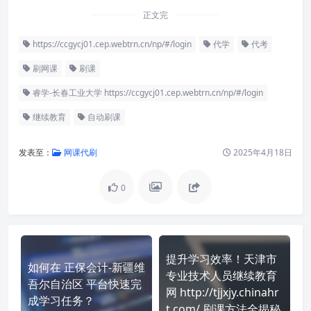
正文完
https://ccgycj01.cep.webtrn.cn/np/#/login
代学
代考
刷网课
刷课
睿学-长春工业大学 https://ccgycj01.cep.webtrn.cn/np/#/login
继续教育
自动刷课
发表至：
网课代刷
2025年4月18日
0
提升学习效率！天津市
如何在 正保会计-新疆维
专业技术人员继续教育
吾尔自治区 平台快速完
网 http://tjjxjy.chinahr
成学习任务？
t.com/ 刷课方法全揭秘