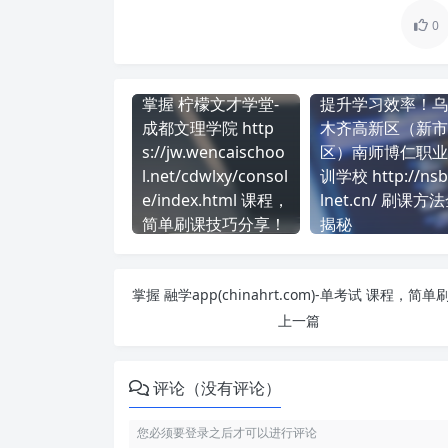
0
掌握 柠檬文才学堂-
提升学习效率！乌
成都文理学院 http
木齐高新区（新市
s://jw.wencaischoo
区）南师博仁职业
l.net/cdwlxy/consol
训学校 http://nsbr.
e/index.html 课程，
lnet.cn/ 刷课方
简单刷课技巧分享！
揭秘
上一篇
评论（没有评论）