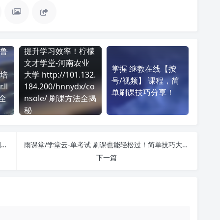
鲁
提升学习效率！柠檬
文才学堂-河南农业
掌握 继教在线【按
培
大学 http://101.132.
号/视频】 课程，简
ll
184.200/hnnydx/co
单刷课技巧分享！
法全
nsole/ 刷课方法全揭
秘
掌握 融学app(chinahrt.com)-单考试 课程，简单刷课技巧分享！
雨课堂/学堂云-单考试 刷课也能轻松过！简单技巧大公开
下一篇