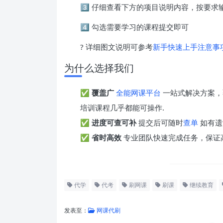
3️⃣ 仔细查看下方的项目说明内容，按要
4️⃣ 勾选需要学习的课程提交即可
? 详细图文说明可参考
新手快速上手注意事
为什么选择我们
✅
覆盖广
全能网课平台
一站式解决方案，
培训课程几乎都能可操作.
✅
进度可查可补
提交后可随时
查单
如有遗
✅
省时高效
专业团队快速完成任务，保证
代学
代考
刷网课
刷课
继续教育
发表至：
网课代刷