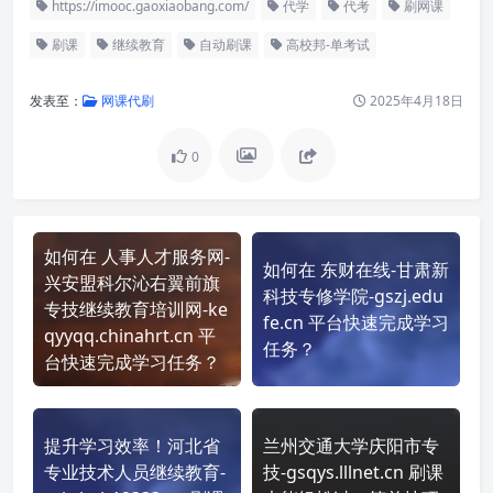
https://imooc.gaoxiaobang.com/
代学
代考
刷网课
刷课
继续教育
自动刷课
高校邦-单考试
发表至：
网课代刷
2025年4月18日
0
如何在 人事人才服务网-
如何在 东财在线-甘肃新
兴安盟科尔沁右翼前旗
科技专修学院-gszj.edu
专技继续教育培训网-ke
fe.cn 平台快速完成学习
qyyqq.chinahrt.cn 平
任务？
台快速完成学习任务？
提升学习效率！河北省
兰州交通大学庆阳市专
专业技术人员继续教育-
技-gsqys.lllnet.cn 刷课