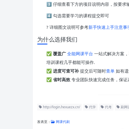
3️⃣ 仔细查看下方的项目说明内容，按要
4️⃣ 勾选需要学习的课程提交即可
? 详细图文说明可参考
新手快速上手注意事
为什么选择我们
✅
覆盖广
全能网课平台
一站式解决方案，
培训课程几乎都能可操作.
✅
进度可查可补
提交后可随时
查单
如有遗
✅
省时高效
专业团队快速完成任务，保证
http://login.hexuezx.cn/
代学
代考
刷网
发表至：
网课代刷