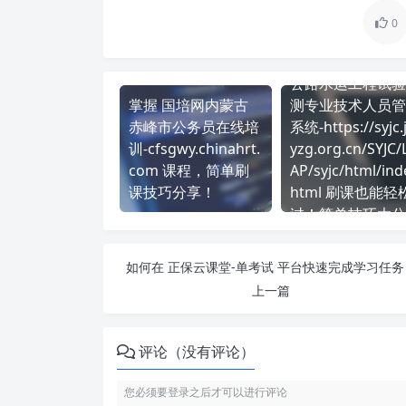
0
公路水运工程试验
掌握 国培网内蒙古
测专业技术人员管
赤峰市公务员在线培
系统-https://syjc.j
训-cfsgwy.chinahrt.
yzg.org.cn/SYJC/
com 课程，简单刷
AP/syjc/html/ind
课技巧分享！
html 刷课也能轻
过！简单技巧大公
如何在 正保云课堂-单考试 平台快速完成学习任务
上一篇
评论（没有评论）