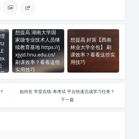
检
想提高 湖南大学国
理
家级专业技术人员继
想提高 好策【西南
tz
续教育基地 https://j
林业大学全包】 刷
LE
xjyjd.hnu.edu.cn/
课效率？看看这些实
ex.
刷课效率？看看这些
用技巧
松
实用技巧
开
？
如何在 学堂在线-单考试 平台快速完成学习任务？
下一篇