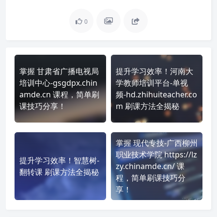
0
掌握 甘肃省广播电视局
提升学习效率！河南大
培训中心-gsgdpx.chin
学教师培训平台-单视
amde.cn 课程，简单刷
频-hd.zhihuiteacher.co
课技巧分享！
m 刷课方法全揭秘
掌握 现代专技-广西柳州
职业技术学院 https://lz
提升学习效率！智慧树-
zy.chinamde.cn/ 课
翻转课 刷课方法全揭秘
程，简单刷课技巧分
享！