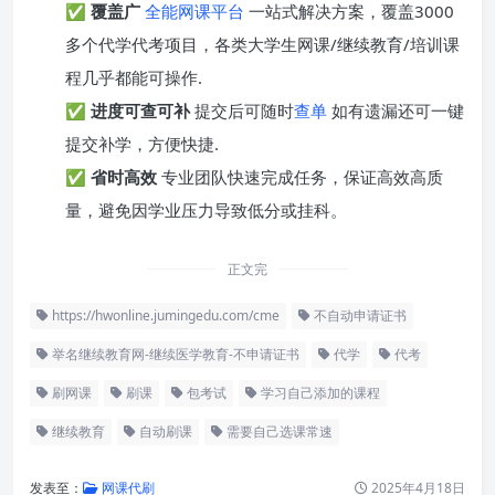
✅
覆盖广
全能网课平台
一站式解决方案，覆盖3000
多个代学代考项目，各类大学生网课/继续教育/培训课
程几乎都能可操作.
✅
进度可查可补
提交后可随时
查单
如有遗漏还可一键
提交补学，方便快捷.
✅
省时高效
专业团队快速完成任务，保证高效高质
量，避免因学业压力导致低分或挂科。
正文完
https://hwonline.jumingedu.com/cme
不自动申请证书
举名继续教育网-继续医学教育-不申请证书
代学
代考
刷网课
刷课
包考试
学习自己添加的课程
继续教育
自动刷课
需要自己选课常速
发表至：
网课代刷
2025年4月18日