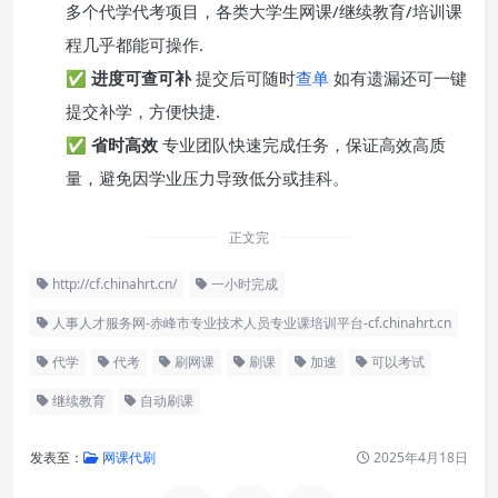
多个代学代考项目，各类大学生网课/继续教育/培训课
程几乎都能可操作.
✅
进度可查可补
提交后可随时
查单
如有遗漏还可一键
提交补学，方便快捷.
✅
省时高效
专业团队快速完成任务，保证高效高质
量，避免因学业压力导致低分或挂科。
正文完
http://cf.chinahrt.cn/
一小时完成
人事人才服务网-赤峰市专业技术人员专业课培训平台-cf.chinahrt.cn
代学
代考
刷网课
刷课
加速
可以考试
继续教育
自动刷课
发表至：
网课代刷
2025年4月18日