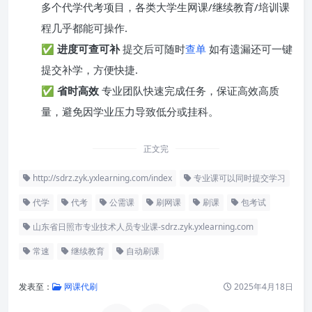
多个代学代考项目，各类大学生网课/继续教育/培训课
程几乎都能可操作.
✅
进度可查可补
提交后可随时
查单
如有遗漏还可一键
提交补学，方便快捷.
✅
省时高效
专业团队快速完成任务，保证高效高质
量，避免因学业压力导致低分或挂科。
正文完
http://sdrz.zyk.yxlearning.com/index
专业课可以同时提交学习
代学
代考
公需课
刷网课
刷课
包考试
山东省日照市专业技术人员专业课-sdrz.zyk.yxlearning.com
常速
继续教育
自动刷课
发表至：
网课代刷
2025年4月18日