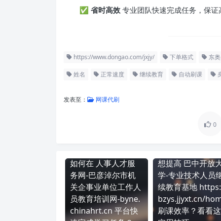
✅
省时高效
专业团队快速完成任务，保证
https://www.dongao.com/jxjy/
下单格式
东奥
姓名
正常速度
继续教育
自动刷课
发表至：
网课代刷
0
如何在 人事人才服
想提高 巴中开放
务网-巴彦淖尔市机
学-专业技术人员
关企事业单位工作人
续教育基地 https:
员教育培训网-byne.
bzys.jjyxt.cn/ho
chinahrt.cn 平台快
刷课效率？看看这