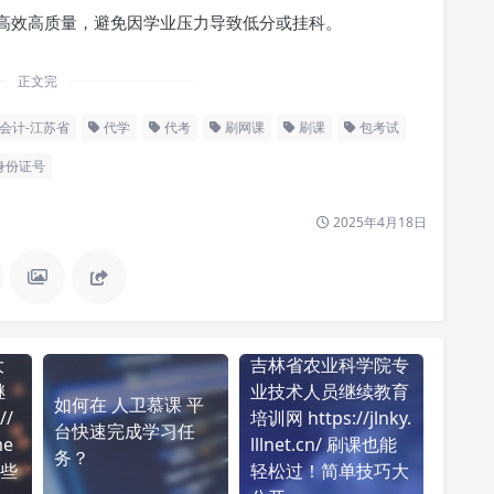
高效高质量，避免因学业压力导致低分或挂科。
正文完
会计-江苏省
代学
代考
刷网课
刷课
包考试
身份证号
2025年4月18日
大
吉林省农业科学院专
继
业技术人员继续教育
如何在 人卫慕课 平
//
培训网 https://jlnky.
台快速完成学习任
me
lllnet.cn/ 刷课也能
务？
些
轻松过！简单技巧大