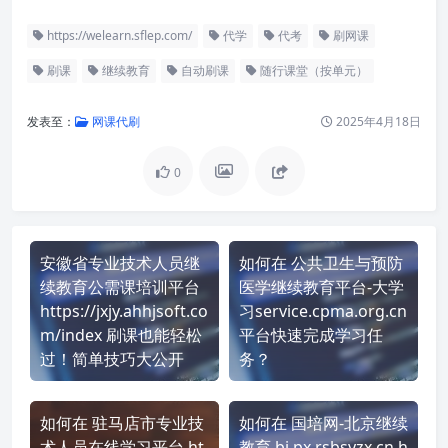
https://welearn.sflep.com/
代学
代考
刷网课
刷课
继续教育
自动刷课
随行课堂（按单元）
发表至：
网课代刷
2025年4月18日
0
安徽省专业技术人员继
如何在 公共卫生与预防
续教育公需课培训平台
医学继续教育平台-大学
https://jxjy.ahhjsoft.co
习service.cpma.org.cn
m/index 刷课也能轻松
平台快速完成学习任
过！简单技巧大公开
务？
如何在 驻马店市专业技
如何在 国培网-北京继续
术人员在线学习平台 ht
教育 bj.px.rsbsyzx.cn h