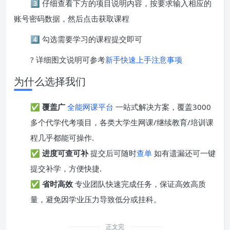
3️⃣ 仔细查看下方的项目说明内容，按要求输入相应的
账号密码数据，然后点击获取课程
4️⃣ 勾选需要学习的课程提交即可
? 详细图文说明可参考
新手快速上手注意事项
为什么选择我们
✅
覆盖广
全能网课平台
一站式解决方案，覆盖3000
多个代学代考项目，各类大学生网课/继续教育/培训课
程几乎都能可操作.
✅
进度可查可补
提交后可随时
查单
如有遗漏还可一键
提交补学，方便快捷.
✅
省时高效
专业团队快速完成任务，保证高效高质
量，避免因学业压力导致低分或挂科。
正文完