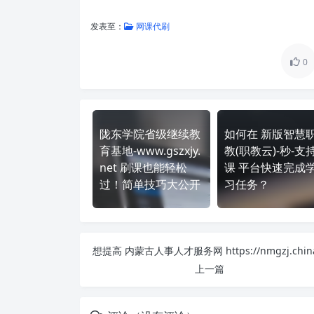
发表至：
网课代刷
0
陇东学院省级继续教
如何在 新版智慧
育基地-www.gszxjy.
教(职教云)-秒-支持
net 刷课也能轻松
课 平台快速完成
过！简单技巧大公开
习任务？
上一篇