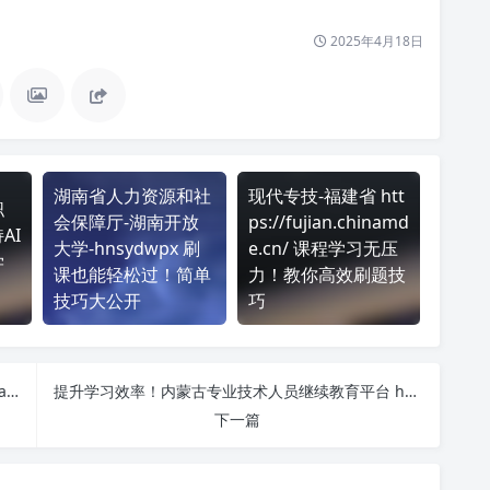
2025年4月18日
湖南省人力资源和社
现代专技-福建省 htt
职
会保障厅-湖南开放
ps://fujian.chinamd
AI
大学-hnsydwpx 刷
e.cn/ 课程学习无压
学
课也能轻松过！简单
力！教你高效刷题技
技巧大公开
巧
想提高 内蒙古人事人才服务网 https://nmgzj.chinahrt.cn/login.asp?platid=34 刷课效率？看看这些实用技巧
提升学习效率！内蒙古专业技术人员继续教育平台 http://nmg.zgrsw.cn/Elearning.NeiMeng.Student/Home/Index 刷课方法全揭秘
下一篇