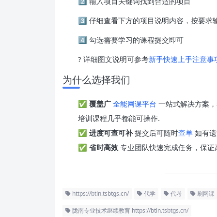
2️⃣ 输入项目关键词找到合适的项目
3️⃣ 仔细查看下方的项目说明内容，按要
4️⃣ 勾选需要学习的课程提交即可
? 详细图文说明可参考
新手快速上手注意事
为什么选择我们
✅
覆盖广
全能网课平台
一站式解决方案，
培训课程几乎都能可操作.
✅
进度可查可补
提交后可随时
查单
如有遗
✅
省时高效
专业团队快速完成任务，保证
https://btln.tsbtgs.cn/
代学
代考
刷网课
陇南专业技术继续教育 https://btln.tsbtgs.cn/