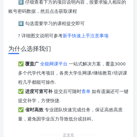
3️⃣ 仔细查看下方的项目说明内容，按要求输入相应的
账号密码数据，然后点击获取课程
4️⃣ 勾选需要学习的课程提交即可
? 详细图文说明可参考
新手快速上手注意事项
为什么选择我们
✅
覆盖广
全能网课平台
一站式解决方案，覆盖3000
多个代学代考项目，各类大学生网课/继续教育/培训课
程几乎都能可操作.
✅
进度可查可补
提交后可随时
查单
如有遗漏还可一键
提交补学，方便快捷.
✅
省时高效
专业团队快速完成任务，保证高效高质
量，避免因学业压力导致低分或挂科。
正文完