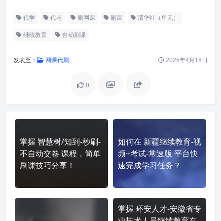
代学
代考
刷网课
刷课
清华社（单元）
继续教育
自动刷课
发表至：
网课代刷
2025年4月18日
0
掌握 智慧树/知到-秒刷-
如何在 新疆继续教育-视
不自动交卷 课程，简单
频+考试-常速版 平台快
刷课技巧分享！
速完成学习任务？
掌握 环安人才-安徽省专
业技术人员继续教育在