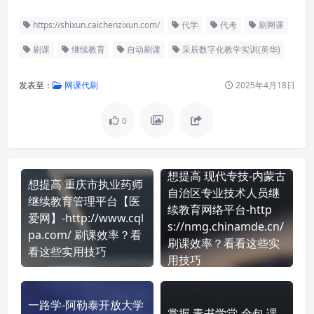
https://shixun.caichenzixun.com/
代学
代考
刷网课
刷课
继续教育
自动刷课
采辰数字化教学实训(英华)
发表至：
网课代刷
2025年4月18日
0
想提高 现代专技-内蒙古
想提高 重庆市执业药师
自治区专业技术人员继
继续教育管理平台【医
续教育网络平台-http
爱网】-http://www.cql
s://nmg.chinamde.cn/
pa.com/ 刷课效率？看
刷课效率？看看这些实
看这些实用技巧
用技巧
一路学-阿勒泰开放大学
掌握 青书学堂-全包 课