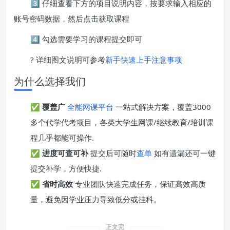
3️⃣ 仔细查看下方的项目说明内容，按要求输入相应的
账号密码数据，然后点击获取课程
4️⃣ 勾选需要学习的课程提交即可
? 详细图文说明可参考
新手快速上手注意事项
为什么选择我们
✅
覆盖广
全能网课平台
一站式解决方案，覆盖3000
多个代学代考项目，各类大学生网课/继续教育/培训课
程几乎都能可操作.
✅
进度可查可补
提交后可随时
查单
如有遗漏还可一键
提交补学，方便快捷.
✅
省时高效
专业团队快速完成任务，保证高效高质
量，避免因学业压力导致低分或挂科。
正文完