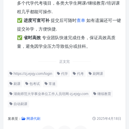
多个代学代考项目，各类大学生网课/继续教育/培训课
程几乎都能可操作.
✅
进度可查可补
提交后可随时
查单
如有遗漏还可一键
提交补学，方便快捷.
✅
省时高效
专业团队快速完成任务，保证高效高质
量，避免因学业压力导致低分或挂科。
正文完
https://zj.ejxjy.com/login
代学
代考
刷网课
刷课
包考试
常速
湖南师范大学事业单位工作人员培网-zj.ejxjy.com
继续教育
自动刷课
发表至：
网课代刷
2025年4月18日